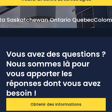
berta Saskatchewan Ontario Quebec
Col
Vous avez des questions ?
Nous
sommes là pour
vous apporter les
réponses dont vous avez
besoin !
Obtenir des informations